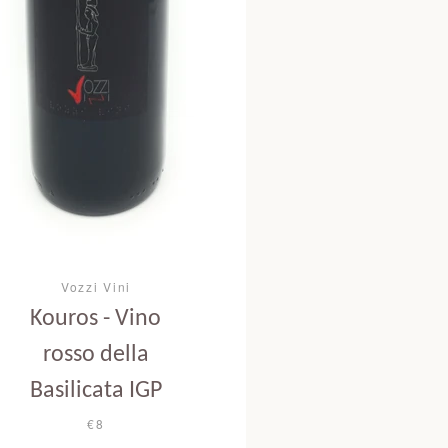
Vozzi Vini
Kouros - Vino
rosso della
Basilicata IGP
€8