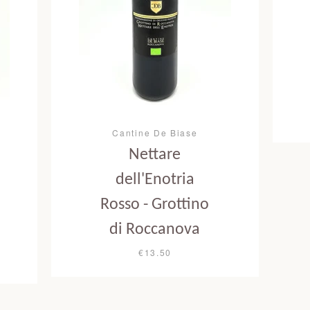
Cantine De Biase
Nettare
dell'Enotria
Rosso - Grottino
di Roccanova
€13.50