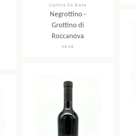
Cantine De Biase
Negrottino -
Grottino di
Roccanova
€8.68