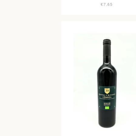
€7.65